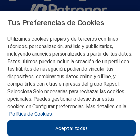
Tus Preferencias de Cookies
San Martín 5-Edificio Muñatones,
48550 Muskiz (Bizkaia)
Telf. 946 357 000
Utilizamos cookies propias y de terceros con fines
© 2026 Petronor S.A.
técnicos, personalización, análisis y publicitarios,
incluyendo anuncios personalizados a partir de tus datos.
Estos últimos pueden incluir la creación de un perfil con
tus hábitos de navegación, pudiendo vincular tus
dispositivos, combinar tus datos online y offline, y
CONTACTO
compartirlos con otras empresas del grupo Repsol.
Selecciona Solo necesarias para rechazar las cookies
MAPA WEB
opcionales. Puedes gestionar o desactivar estas
POLITICA DE PRIVACIDAD
cookies en Configurar preferencias. Más detalles en la
Política de Cookies.
AVISO LEGAL
Aceptar todas
POLITICA DE COOKIES