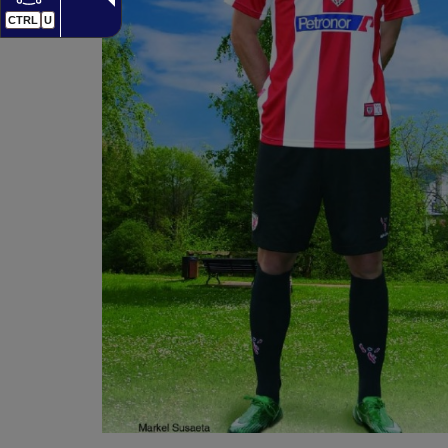
CTRL
U