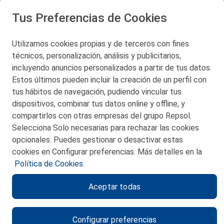
Tus Preferencias de Cookies
San Martín 5-Edificio Muñatones,
48550 Muskiz (Bizkaia)
Telf. 946 357 000
Utilizamos cookies propias y de terceros con fines
© 2026 Petronor S.A.
técnicos, personalización, análisis y publicitarios,
incluyendo anuncios personalizados a partir de tus datos.
Estos últimos pueden incluir la creación de un perfil con
tus hábitos de navegación, pudiendo vincular tus
dispositivos, combinar tus datos online y offline, y
CONTACTO
compartirlos con otras empresas del grupo Repsol.
Selecciona Solo necesarias para rechazar las cookies
MAPA WEB
opcionales. Puedes gestionar o desactivar estas
POLITICA DE PRIVACIDAD
cookies en Configurar preferencias. Más detalles en la
Política de Cookies.
AVISO LEGAL
Aceptar todas
POLITICA DE COOKIES
CANAL DE ÉTICA
Configurar preferencias