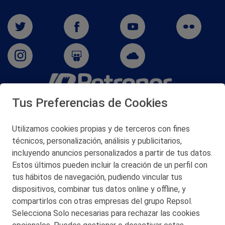
Tus Preferencias de Cookies
San Martín 5-Edificio Muñatones,
48550 Muskiz (Bizkaia)
Telf. 946 357 000
Utilizamos cookies propias y de terceros con fines
© 2026 Petronor S.A.
técnicos, personalización, análisis y publicitarios,
incluyendo anuncios personalizados a partir de tus datos.
Estos últimos pueden incluir la creación de un perfil con
tus hábitos de navegación, pudiendo vincular tus
dispositivos, combinar tus datos online y offline, y
CONTACTO
compartirlos con otras empresas del grupo Repsol.
Selecciona Solo necesarias para rechazar las cookies
MAPA WEB