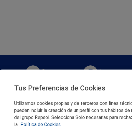
Twitter
Instagram
Tus Preferencias de Cookies
Facebook
Slideshare
Utilizamos cookies propias y de terceros con fines técnico
Youtube
Soundcloud
pueden incluir la creación de un perfil con tus hábitos de
del grupo Repsol. Selecciona Solo necesarias para rechaz
Flickr
la
Política de Cookies.