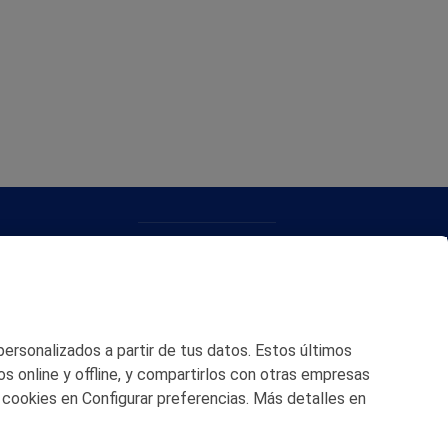
CONTACTO
MAPA WEB
POLITICA DE PRIVACIDAD
 personalizados a partir de tus datos. Estos últimos
AVISO LEGAL
os online y offline, y compartirlos con otras empresas
 cookies en Configurar preferencias. Más detalles en
POLITICA DE COOKIES
CANAL DE ÉTICA