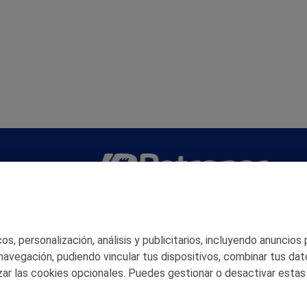
San Martín 5-Edificio Muñatones,
48550 Muskiz (Bizkaia)
Telf. 946 357 000
s, personalización, análisis y publicitarios, incluyendo anuncios
© 2026 Petronor S.A.
 navegación, pudiendo vincular tus dispositivos, combinar tus dat
ar las cookies opcionales. Puedes gestionar o desactivar estas