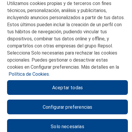
Utilizamos cookies propias y de terceros con fines
San Martín 5-Edificio Muñatones,
técnicos, personalización, análisis y publicitarios,
48550 Muskiz (Bizkaia)
incluyendo anuncios personalizados a partir de tus datos.
Telf. 946 357 000
Estos últimos pueden incluir la creación de un perfil con
© 2026 Petronor S.A.
tus hábitos de navegación, pudiendo vincular tus
dispositivos, combinar tus datos online y offline, y
compartirlos con otras empresas del grupo Repsol.
Selecciona Solo necesarias para rechazar las cookies
opcionales. Puedes gestionar o desactivar estas
CONTACTO
cookies en Configurar preferencias. Más detalles en la
Política de Cookies.
MAPA WEB
Aceptar todas
POLITICA DE PRIVACIDAD
AVISO LEGAL
Configurar preferencias
POLITICA DE COOKIES
CANAL DE ÉTICA
Solo necesarias