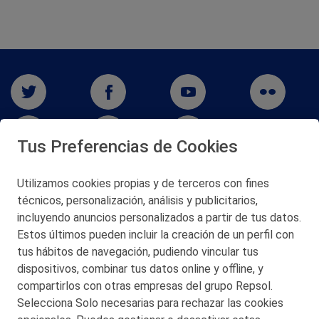
Tus Preferencias de Cookies
Utilizamos cookies propias y de terceros con fines
técnicos, personalización, análisis y publicitarios,
San Martín 5-Edificio Muñatones,
48550 Muskiz (Bizkaia)
incluyendo anuncios personalizados a partir de tus datos.
Telf. 946 357 000
Estos últimos pueden incluir la creación de un perfil con
© 2026 Petronor S.A.
tus hábitos de navegación, pudiendo vincular tus
dispositivos, combinar tus datos online y offline, y
compartirlos con otras empresas del grupo Repsol.
Selecciona Solo necesarias para rechazar las cookies