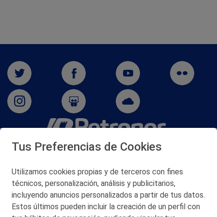
Tus Preferencias de Cookies
San Martín 5-Edificio Muñatones,
48550 Muskiz (Bizkaia)
Telf. 946 357 000
Utilizamos cookies propias y de terceros con fines
© 2026 Petronor S.A.
técnicos, personalización, análisis y publicitarios,
incluyendo anuncios personalizados a partir de tus datos.
Estos últimos pueden incluir la creación de un perfil con