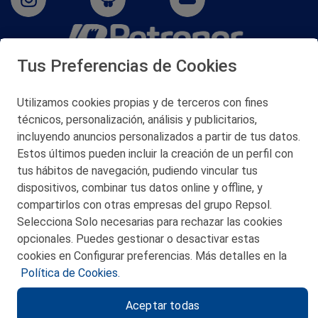
Tus Preferencias de Cookies
San Martín 5-Edificio Muñatones,
48550 Muskiz (Bizkaia)
Telf. 946 357 000
Utilizamos cookies propias y de terceros con fines
© 2026 Petronor S.A.
técnicos, personalización, análisis y publicitarios,
incluyendo anuncios personalizados a partir de tus datos.
Estos últimos pueden incluir la creación de un perfil con
tus hábitos de navegación, pudiendo vincular tus
dispositivos, combinar tus datos online y offline, y
CONTACTO
compartirlos con otras empresas del grupo Repsol.
Selecciona Solo necesarias para rechazar las cookies
MAPA WEB
opcionales. Puedes gestionar o desactivar estas
POLITICA DE PRIVACIDAD
cookies en Configurar preferencias. Más detalles en la
Política de Cookies.
AVISO LEGAL
Aceptar todas
POLITICA DE COOKIES