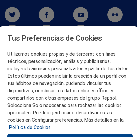
Tus Preferencias de Cookies
Utilizamos cookies propias y de terceros con fines
técnicos, personalización, análisis y publicitarios,
San Martín 5-Edificio Muñatones,
48550 Muskiz (Bizkaia)
incluyendo anuncios personalizados a partir de tus datos.
Telf. 946 357 000
Estos últimos pueden incluir la creación de un perfil con
© 2026 Petronor S.A.
tus hábitos de navegación, pudiendo vincular tus
dispositivos, combinar tus datos online y offline, y
compartirlos con otras empresas del grupo Repsol.
Selecciona Solo necesarias para rechazar las cookies
opcionales. Puedes gestionar o desactivar estas
CONTACTO
cookies en Configurar preferencias. Más detalles en la
Política de Cookies.
MAPA WEB