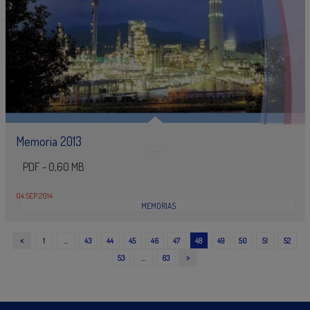
Memoria 2013
PDF - 0,60 MB
04 SEP 2014
MEMORIAS
<
1
…
43
44
45
46
47
48
49
50
51
52
>
53
…
63