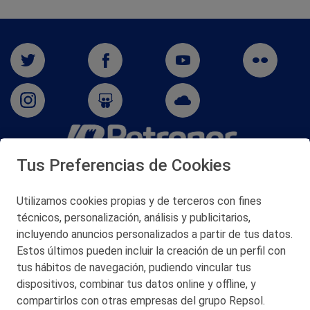
Tus Preferencias de Cookies
San Martín 5-Edificio Muñatones,
48550 Muskiz (Bizkaia)
Telf. 946 357 000
Utilizamos cookies propias y de terceros con fines
© 2026 Petronor S.A.
técnicos, personalización, análisis y publicitarios,
incluyendo anuncios personalizados a partir de tus datos.
Estos últimos pueden incluir la creación de un perfil con
tus hábitos de navegación, pudiendo vincular tus
dispositivos, combinar tus datos online y offline, y
CONTACTO
compartirlos con otras empresas del grupo Repsol.