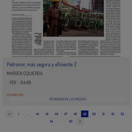
Petronor, más segura y eficiente 2
MARGEN IZQUIERDA
PDF - 84 KB
20 MAR 2014
PETRONOR EN LOS MEDIOS
<
1
…
44
45
46
47
48
49
50
51
52
53
>
54
…
63