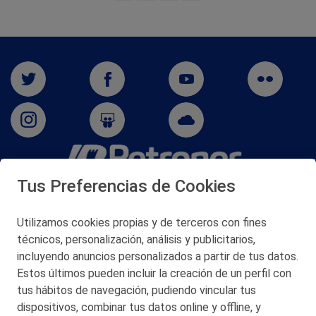
Tus Preferencias de Cookies
San Martín 5-Edificio Muñatones,
48550 Muskiz (Bizkaia)
Telf. 946 357 000
Utilizamos cookies propias y de terceros con fines
© 2026 Petronor S.A.
técnicos, personalización, análisis y publicitarios,
incluyendo anuncios personalizados a partir de tus datos.
Estos últimos pueden incluir la creación de un perfil con
tus hábitos de navegación, pudiendo vincular tus
dispositivos, combinar tus datos online y offline, y
CONTACTO