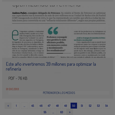
Este año invertiremos 39 millones para optimizar la
refinería
PDF - 76 KB
01 DIC 2013
PETRONOR EN LOS MEDIOS
<
1
…
45
46
47
48
49
50
51
52
53
54
>
55
…
63