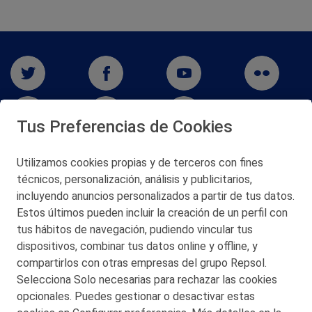
Tus Preferencias de Cookies
Utilizamos cookies propias y de terceros con fines
San Martín 5-Edificio Muñatones,
técnicos, personalización, análisis y publicitarios,
48550 Muskiz (Bizkaia)
incluyendo anuncios personalizados a partir de tus datos.
Telf. 946 357 000
Estos últimos pueden incluir la creación de un perfil con
© 2026 Petronor S.A.
tus hábitos de navegación, pudiendo vincular tus
dispositivos, combinar tus datos online y offline, y
compartirlos con otras empresas del grupo Repsol.
Selecciona Solo necesarias para rechazar las cookies
opcionales. Puedes gestionar o desactivar estas
CONTACTO