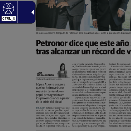
CTRL
U