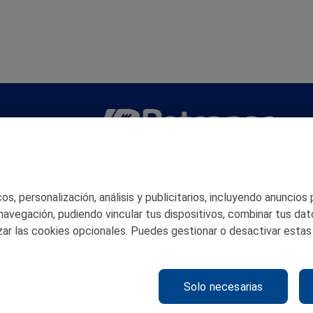
San Martín 5-Edificio Muñatones,
48550 Muskiz (Bizkaia)
Telf. 946 357 000
s, personalización, análisis y publicitarios, incluyendo anuncios
© 2026 Petronor S.A.
 navegación, pudiendo vincular tus dispositivos, combinar tus dat
ar las cookies opcionales. Puedes gestionar o desactivar estas
Solo necesarias