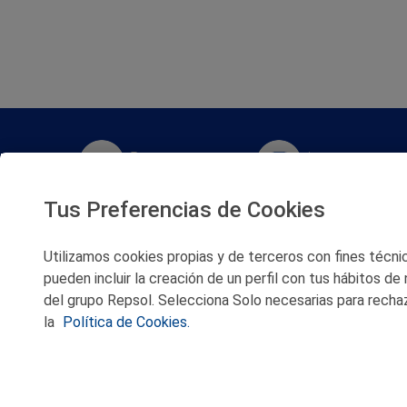
Twitter
Instagram
Tus Preferencias de Cookies
Facebook
Slideshare
Utilizamos cookies propias y de terceros con fines técnico
Youtube
Soundcloud
pueden incluir la creación de un perfil con tus hábitos de
del grupo Repsol. Selecciona Solo necesarias para rechaz
Flickr
la
Política de Cookies.