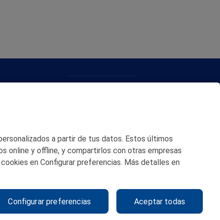
CONTACTO
MAPA WEB
POLITICA DE PRIVACIDAD
 personalizados a partir de tus datos. Estos últimos
AVISO LEGAL
os online y offline, y compartirlos con otras empresas
 cookies en Configurar preferencias. Más detalles en
POLITICA DE COOKIES
CANAL DE ÉTICA
Configurar preferencias
Aceptar todas