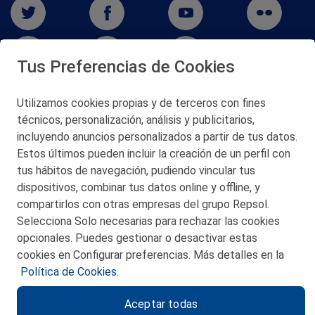
Tus Preferencias de Cookies
Utilizamos cookies propias y de terceros con fines
técnicos, personalización, análisis y publicitarios,
San Martín 5-Edificio Muñatones,
48550 Muskiz (Bizkaia)
incluyendo anuncios personalizados a partir de tus datos.
Telf. 946 357 000
Estos últimos pueden incluir la creación de un perfil con
© 2026 Petronor S.A.
tus hábitos de navegación, pudiendo vincular tus
dispositivos, combinar tus datos online y offline, y
compartirlos con otras empresas del grupo Repsol.
Selecciona Solo necesarias para rechazar las cookies
opcionales. Puedes gestionar o desactivar estas
CONTACTO
cookies en Configurar preferencias. Más detalles en la
Política de Cookies.
MAPA WEB
Aceptar todas
POLITICA DE PRIVACIDAD