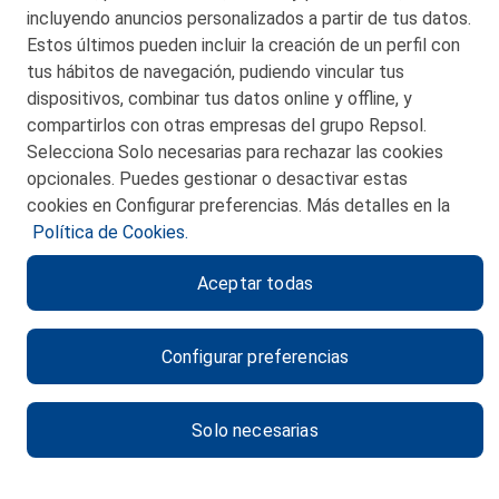
48550 Muskiz (Bizkaia)
incluyendo anuncios personalizados a partir de tus datos.
Telf. 946 357 000
Estos últimos pueden incluir la creación de un perfil con
© 2026 Petronor S.A.
tus hábitos de navegación, pudiendo vincular tus
dispositivos, combinar tus datos online y offline, y
compartirlos con otras empresas del grupo Repsol.
Selecciona Solo necesarias para rechazar las cookies
opcionales. Puedes gestionar o desactivar estas
CONTACTO
cookies en Configurar preferencias. Más detalles en la
Política de Cookies.
MAPA WEB
Aceptar todas
POLITICA DE PRIVACIDAD
AVISO LEGAL
Configurar preferencias
POLITICA DE COOKIES
CANAL DE ÉTICA
Solo necesarias