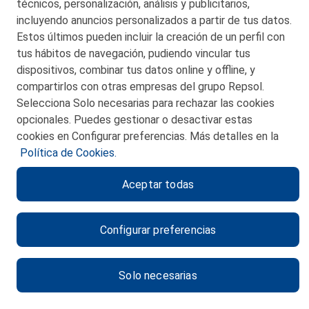
técnicos, personalización, análisis y publicitarios,
incluyendo anuncios personalizados a partir de tus datos.
Estos últimos pueden incluir la creación de un perfil con
tus hábitos de navegación, pudiendo vincular tus
dispositivos, combinar tus datos online y offline, y
CONTACTO
compartirlos con otras empresas del grupo Repsol.
Selecciona Solo necesarias para rechazar las cookies
MAPA WEB
opcionales. Puedes gestionar o desactivar estas
POLITICA DE PRIVACIDAD
cookies en Configurar preferencias. Más detalles en la
Política de Cookies.
AVISO LEGAL
Aceptar todas
POLITICA DE COOKIES
CANAL DE ÉTICA
Configurar preferencias
Solo necesarias