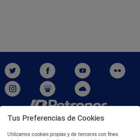
Tus Preferencias de Cookies
San Martín 5-Edificio Muñatones,
48550 Muskiz (Bizkaia)
Telf. 946 357 000
Utilizamos cookies propias y de terceros con fines
© 2026 Petronor S.A.