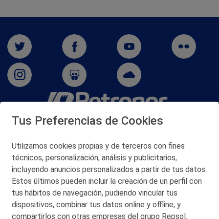
Tus Preferencias de Cookies
San Martín 5-Edificio Muñatones,
48550 Muskiz (Bizkaia)
Telf. 946 357 000
Utilizamos cookies propias y de terceros con fines
© 2026 Petronor S.A.
técnicos, personalización, análisis y publicitarios,
incluyendo anuncios personalizados a partir de tus datos.
Estos últimos pueden incluir la creación de un perfil con
tus hábitos de navegación, pudiendo vincular tus
dispositivos, combinar tus datos online y offline, y
CONTACTO
compartirlos con otras empresas del grupo Repsol.