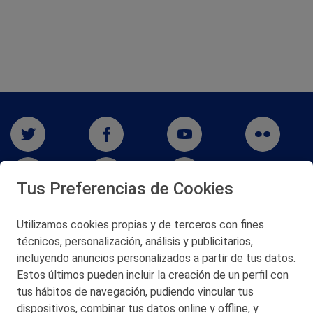
Tus Preferencias de Cookies
Utilizamos cookies propias y de terceros con fines
San Martín 5-Edificio Muñatones,
técnicos, personalización, análisis y publicitarios,
48550 Muskiz (Bizkaia)
incluyendo anuncios personalizados a partir de tus datos.
Telf. 946 357 000
Estos últimos pueden incluir la creación de un perfil con
© 2026 Petronor S.A.
tus hábitos de navegación, pudiendo vincular tus
dispositivos, combinar tus datos online y offline, y