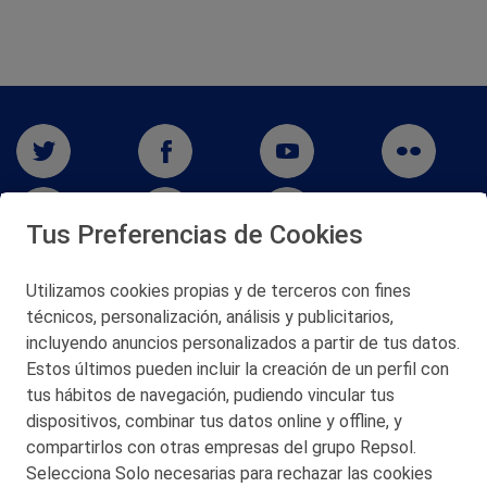
Tus Preferencias de Cookies
Utilizamos cookies propias y de terceros con fines
técnicos, personalización, análisis y publicitarios,
San Martín 5-Edificio Muñatones,
48550 Muskiz (Bizkaia)
incluyendo anuncios personalizados a partir de tus datos.
Telf. 946 357 000
Estos últimos pueden incluir la creación de un perfil con
© 2026 Petronor S.A.
tus hábitos de navegación, pudiendo vincular tus
dispositivos, combinar tus datos online y offline, y
compartirlos con otras empresas del grupo Repsol.
Selecciona Solo necesarias para rechazar las cookies