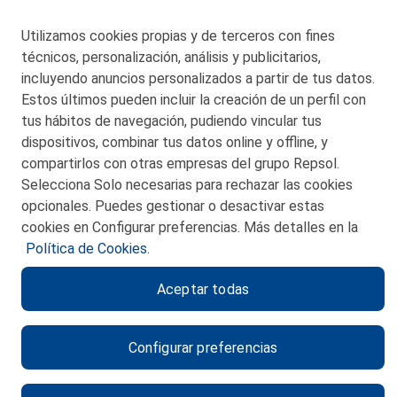
48550 Muskiz (Bizkaia)
Telf. 946 357 000
Utilizamos cookies propias y de terceros con fines
© 2026 Petronor S.A.
técnicos, personalización, análisis y publicitarios,
incluyendo anuncios personalizados a partir de tus datos.
Estos últimos pueden incluir la creación de un perfil con
tus hábitos de navegación, pudiendo vincular tus
dispositivos, combinar tus datos online y offline, y
CONTACTO
compartirlos con otras empresas del grupo Repsol.
Selecciona Solo necesarias para rechazar las cookies
MAPA WEB
opcionales. Puedes gestionar o desactivar estas
POLITICA DE PRIVACIDAD
cookies en Configurar preferencias. Más detalles en la
Política de Cookies.
AVISO LEGAL
Aceptar todas
POLITICA DE COOKIES
CANAL DE ÉTICA
Configurar preferencias