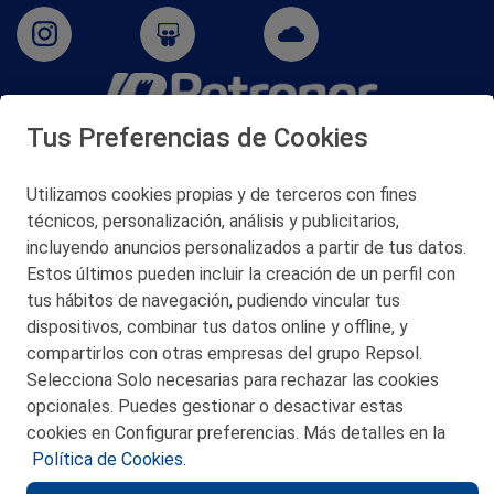
Tus Preferencias de Cookies
San Martín 5-Edificio Muñatones,
48550 Muskiz (Bizkaia)
Telf. 946 357 000
Utilizamos cookies propias y de terceros con fines
© 2026 Petronor S.A.
técnicos, personalización, análisis y publicitarios,
incluyendo anuncios personalizados a partir de tus datos.
Estos últimos pueden incluir la creación de un perfil con
tus hábitos de navegación, pudiendo vincular tus
dispositivos, combinar tus datos online y offline, y
CONTACTO
compartirlos con otras empresas del grupo Repsol.
Selecciona Solo necesarias para rechazar las cookies
MAPA WEB
opcionales. Puedes gestionar o desactivar estas
POLITICA DE PRIVACIDAD
cookies en Configurar preferencias. Más detalles en la
Política de Cookies.
AVISO LEGAL