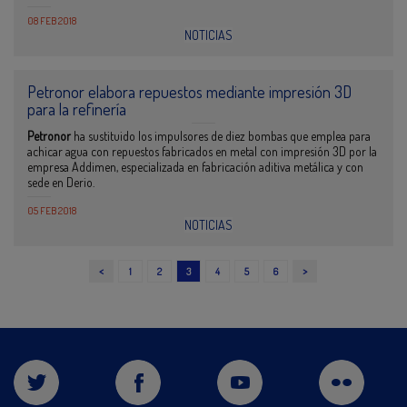
08 FEB 2018
NOTICIAS
Petronor elabora repuestos mediante impresión 3D
para la refinería
Petronor
ha sustituido los impulsores de diez bombas que emplea para
achicar agua con repuestos fabricados en metal con impresión 3D por la
empresa Addimen, especializada en fabricación aditiva metálica y con
sede en Derio.
05 FEB 2018
NOTICIAS
<
>
1
2
3
4
5
6