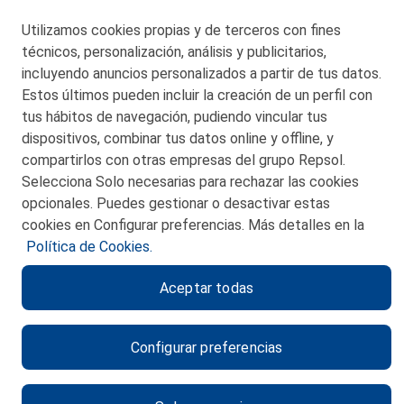
Telf. 946 357 000
Utilizamos cookies propias y de terceros con fines
© 2026 Petronor S.A.
técnicos, personalización, análisis y publicitarios,
incluyendo anuncios personalizados a partir de tus datos.
Estos últimos pueden incluir la creación de un perfil con
tus hábitos de navegación, pudiendo vincular tus
dispositivos, combinar tus datos online y offline, y
CONTACTO
compartirlos con otras empresas del grupo Repsol.
Selecciona Solo necesarias para rechazar las cookies
MAPA WEB
opcionales. Puedes gestionar o desactivar estas
POLITICA DE PRIVACIDAD
cookies en Configurar preferencias. Más detalles en la
Política de Cookies.
AVISO LEGAL
Aceptar todas
POLITICA DE COOKIES
CANAL DE ÉTICA
Configurar preferencias