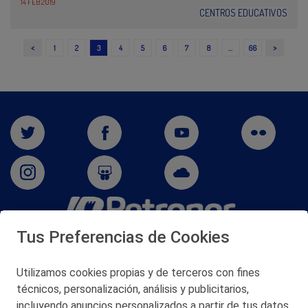
14 FEB 2019
CENTROS EDUCATIVOS
<
>
1
2
3
4
5
6
7
8
…
66
Tus Preferencias de Cookies
San Martín 5-Edificio Muñatones,
48550 Muskiz (Bizkaia)
Telf. 946 357 000
Utilizamos cookies propias y de terceros con fines
© 2026 Petronor S.A.
técnicos, personalización, análisis y publicitarios,
incluyendo anuncios personalizados a partir de tus datos.