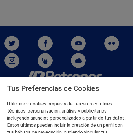
Tus Preferencias de Cookies
San Martín 5-Edificio Muñatones,
48550 Muskiz (Bizkaia)
Telf. 946 357 000
Utilizamos cookies propias y de terceros con fines
© 2026 Petronor S.A.
técnicos, personalización, análisis y publicitarios,
incluyendo anuncios personalizados a partir de tus datos.
Estos últimos pueden incluir la creación de un perfil con
tus hábitos de navegación, pudiendo vincular tus