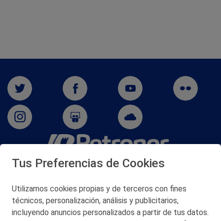
Tus Preferencias de Cookies
San Martín 5-Edificio Muñatones,
48550 Muskiz (Bizkaia)
Telf. 946 357 000
Utilizamos cookies propias y de terceros con fines
© 2026 Petronor S.A.
técnicos, personalización, análisis y publicitarios,
incluyendo anuncios personalizados a partir de tus datos.