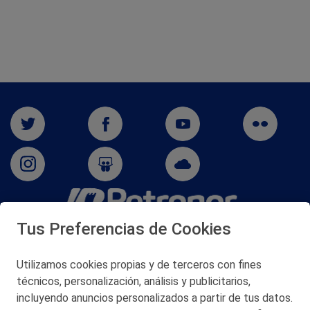
Tus Preferencias de Cookies
San Martín 5-Edificio Muñatones,
48550 Muskiz (Bizkaia)
Telf. 946 357 000
Utilizamos cookies propias y de terceros con fines
© 2026 Petronor S.A.
técnicos, personalización, análisis y publicitarios,
incluyendo anuncios personalizados a partir de tus datos.