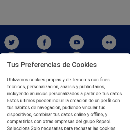
Tus Preferencias de Cookies
Utilizamos cookies propias y de terceros con fines
técnicos, personalización, análisis y publicitarios,
San Martín 5-Edificio Muñatones,
48550 Muskiz (Bizkaia)
incluyendo anuncios personalizados a partir de tus datos.
Telf. 946 357 000
Estos últimos pueden incluir la creación de un perfil con
© 2026 Petronor S.A.
tus hábitos de navegación, pudiendo vincular tus
dispositivos, combinar tus datos online y offline, y
compartirlos con otras empresas del grupo Repsol.
Selecciona Solo necesarias para rechazar las cookies