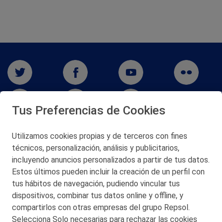
Tus Preferencias de Cookies
Utilizamos cookies propias y de terceros con fines
técnicos, personalización, análisis y publicitarios,
San Martín 5-Edificio Muñatones,
48550 Muskiz (Bizkaia)
incluyendo anuncios personalizados a partir de tus datos.
Telf. 946 357 000
Estos últimos pueden incluir la creación de un perfil con
© 2026 Petronor S.A.
tus hábitos de navegación, pudiendo vincular tus
dispositivos, combinar tus datos online y offline, y
compartirlos con otras empresas del grupo Repsol.
Selecciona Solo necesarias para rechazar las cookies