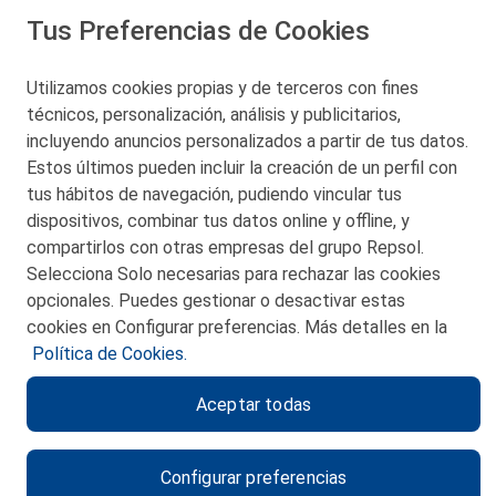
Tus Preferencias de Cookies
San Martín 5-Edificio Muñatones,
48550 Muskiz (Bizkaia)
Telf. 946 357 000
Utilizamos cookies propias y de terceros con fines
© 2026 Petronor S.A.
técnicos, personalización, análisis y publicitarios,
incluyendo anuncios personalizados a partir de tus datos.
Estos últimos pueden incluir la creación de un perfil con
tus hábitos de navegación, pudiendo vincular tus
dispositivos, combinar tus datos online y offline, y
CONTACTO
compartirlos con otras empresas del grupo Repsol.
Selecciona Solo necesarias para rechazar las cookies
MAPA WEB
opcionales. Puedes gestionar o desactivar estas
POLITICA DE PRIVACIDAD
cookies en Configurar preferencias. Más detalles en la
Política de Cookies.
AVISO LEGAL
Aceptar todas
POLITICA DE COOKIES
CANAL DE ÉTICA
Configurar preferencias