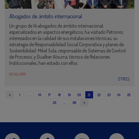
Abogados de ámbito internacional
Un grupo de 14 abogados de ámbito internacional,
especializados en aspectos energéticos, ha visitado Petronor,
interesados en la calidad de sus instalaciones técnicas, su
estrategia de Responsabilidad Social Corporativa y planes de
Sostenibilidad. Mikel Sola, responsable de Sistemas de Control
de Procesos, y Gualber Atxurra, técnico de Relaciones
Institucionales, han estado con ellos.
23 JUL 2015
OTROS
<
1
…
16
17
18
19
20
21
22
23
24
25
>
26
…
98