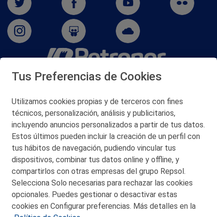
Tus Preferencias de Cookies
San Martín 5-Edificio Muñatones,
48550 Muskiz (Bizkaia)
Telf. 946 357 000
Utilizamos cookies propias y de terceros con fines
© 2026 Petronor S.A.
técnicos, personalización, análisis y publicitarios,
incluyendo anuncios personalizados a partir de tus datos.
Estos últimos pueden incluir la creación de un perfil con
tus hábitos de navegación, pudiendo vincular tus
dispositivos, combinar tus datos online y offline, y
CONTACTO
compartirlos con otras empresas del grupo Repsol.
Selecciona Solo necesarias para rechazar las cookies
MAPA WEB
opcionales. Puedes gestionar o desactivar estas
POLITICA DE PRIVACIDAD
cookies en Configurar preferencias. Más detalles en la