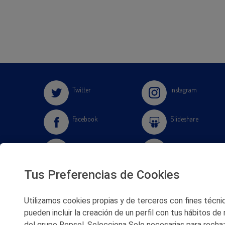
Twitter
Instagram
Facebook
Slideshare
Youtube
Soundcloud
Tus Preferencias de Cookies
Flickr
Utilizamos cookies propias y de terceros con fines técnico
pueden incluir la creación de un perfil con tus hábitos de
del grupo Repsol. Selecciona Solo necesarias para rechaz