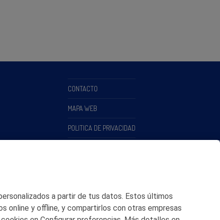
CONTACTO
MAPA WEB
POLITICA DE PRIVACIDAD
AVISO LEGAL
POLITICA DE COOKIES
CANAL DE ÉTICA
 personalizados a partir de tus datos. Estos últimos
os online y offline, y compartirlos con otras empresas
 cookies en Configurar preferencias. Más detalles en