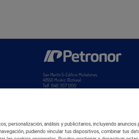
San Martín 5-Edificio Muñatones,
48550 Muskiz (Bizkaia)
Telf. 946 357 000
© 2026 Petronor S.A.
s, personalización, análisis y publicitarios, incluyendo anuncios
 navegación, pudiendo vincular tus dispositivos, combinar tus dat
ar las cookies opcionales. Puedes gestionar o desactivar estas