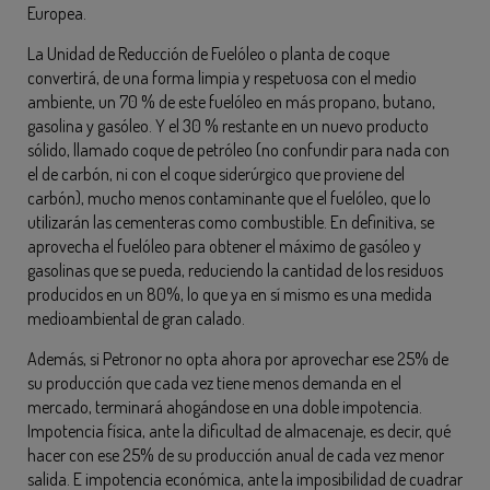
Europea.
La Unidad de Reducción de Fuelóleo o planta de coque
convertirá, de una forma limpia y respetuosa con el medio
ambiente, un 70 % de este fuelóleo en más propano, butano,
gasolina y gasóleo. Y el 30 % restante en un nuevo producto
sólido, llamado coque de petróleo (no confundir para nada con
el de carbón, ni con el coque siderúrgico que proviene del
carbón), mucho menos contaminante que el fuelóleo, que lo
utilizarán las cementeras como combustible. En definitiva, se
aprovecha el fuelóleo para obtener el máximo de gasóleo y
gasolinas que se pueda, reduciendo la cantidad de los residuos
producidos en un 80%, lo que ya en sí mismo es una medida
medioambiental de gran calado.
Además, si Petronor no opta ahora por aprovechar ese 25% de
su producción que cada vez tiene menos demanda en el
mercado, terminará ahogándose en una doble impotencia.
Impotencia física, ante la dificultad de almacenaje, es decir, qué
hacer con ese 25% de su producción anual de cada vez menor
salida. E impotencia económica, ante la imposibilidad de cuadrar