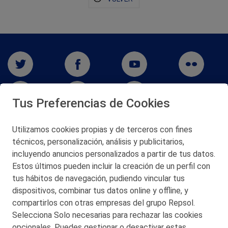
Tus Preferencias de Cookies
Utilizamos cookies propias y de terceros con fines
técnicos, personalización, análisis y publicitarios,
San Martín 5-Edificio Muñatones,
48550 Muskiz (Bizkaia)
incluyendo anuncios personalizados a partir de tus datos.
Telf. 946 357 000
Estos últimos pueden incluir la creación de un perfil con
© 2026 Petronor S.A.
tus hábitos de navegación, pudiendo vincular tus
dispositivos, combinar tus datos online y offline, y
compartirlos con otras empresas del grupo Repsol.
Selecciona Solo necesarias para rechazar las cookies
opcionales. Puedes gestionar o desactivar estas