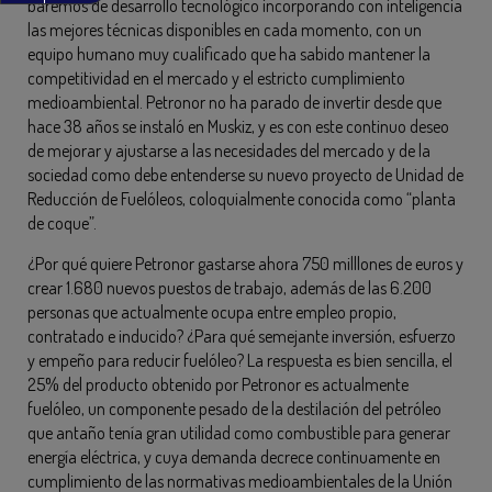
baremos de desarrollo tecnológico incorporando con inteligencia
las mejores técnicas disponibles en cada momento, con un
equipo humano muy cualificado que ha sabido mantener la
competitividad en el mercado y el estricto cumplimiento
medioambiental. Petronor no ha parado de invertir desde que
hace 38 años se instaló en Muskiz, y es con este continuo deseo
de mejorar y ajustarse a las necesidades del mercado y de la
sociedad como debe entenderse su nuevo proyecto de Unidad de
Reducción de Fuelóleos, coloquialmente conocida como “planta
de coque”.
¿Por qué quiere Petronor gastarse ahora 750 milllones de euros y
crear 1.680 nuevos puestos de trabajo, además de las 6.200
personas que actualmente ocupa entre empleo propio,
contratado e inducido? ¿Para qué semejante inversión, esfuerzo
y empeño para reducir fuelóleo? La respuesta es bien sencilla, el
25% del producto obtenido por Petronor es actualmente
fuelóleo, un componente pesado de la destilación del petróleo
que antaño tenía gran utilidad como combustible para generar
energía eléctrica, y cuya demanda decrece continuamente en
cumplimiento de las normativas medioambientales de la Unión