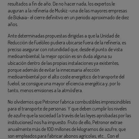
resultados a fin de año. De no hacer nada, los expertos le
auguran a la refinería de Muskiz –una de las mayores empresas
de Bizkaia– el cierre definitivo en un periodo aproximado de diez
años.
Ante determinadas propuestas dirigidas a que la Unidad de
Reducción de Fuelóleo pudiera ubicarse fuera de la refinería, es
preciso asegurar con rotundidad que, desde el punto de vista
medioambiental, la mejor opción es sin duda alguna su
ubicación dentro de las propias instalaciones ya existentes,
porque además de evitar la innecesaria afección
medioambiental por el alto coste energético de transporte del
fueloil, se consigue una mayor eficiencia energética y, por lo
tanto, menos emisiones a la atmósfera.
No olvidemos que Petronor fabrica combustibles imprescindibles
para el transporte de personas. Y que deben cumplir los niveles
de azufre que la sociedad (a través de las leyes aprobadas por las
instituciones) nos ha impuesto. Fruto de ello, Petronor extrae
anualmente más de 100 millones de kilogramos de azufre, que
son empleados para fabricar abonos agrícolas, etc… Con el