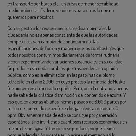
en transporte por barco etc., en áreas de menor sensibilidad
medioambiental. Es decir, vendemos para otros lo que no
queremos para nosotros.
Con respecto a los requerimientos medioambientales, la
ciudadanía no es apenas consciente de que las autoridades
competentes van cambiando continuamente las
especificaciones, de forma y manera que los combustibles que
todos nosotros consumimos diariamente de forma rutinaria
vienen experimentando variaciones sustanciales en su calidad.
Se producen sin duda cambios que trascienden a la opinión
pública, como es la eliminación en las gasolinas del plomo
tetraetilo en el año 2000, en cuyo proceso la refinería de Muskiz
fue pionera en el mercado español. Pero, por el contrario, apenas
nadie sabe de la drástica disminución del contenido de azufre. Y
eso que, en apenas 40 años, hemos pasado de 6.000 partes por
millón de contenido de azufre en los gasóleos a menos de 10
ppm. Obviamente nada de esto se consigue por generación
espontánea, sino invirtiendo cuantiosos recursos económicos en
mejora tecnológica. Y tampoco se produce porque sí, sino
porque la legislación vigente así lo exige y el mercado así lo