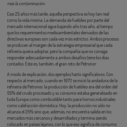
más la contaminación.
Casi 25 años más tarde, aquella perspectiva es hoy tan real
como la vida misma. La demanda de fuelóleo por parte del
mercado internacional sigue bajando año tras año, al tiempo
que los requerimientos medioambientales derivados de las
directivas europeas son cada vez más estrictos. Ambos procesos
se producen al margen de la estrategia empresarial que cada
refinería quiera adoptar, pero la compañía que no consiga
responder adecuadamente a ambos desafíos tiene los días
contados. Este es, también, el gran reto de Petronor.
A modo de explicación, dos ejemplos harto significativos. Con
respecto al mercado, cuando en 1972 se inició la andadura de la
refinería de Petronor, la producción de fuelóleo era del orden del
55% del crudo procesado y su consumo estaba generalizado en
toda Europa como combustible tanto para hornos industriales
como calefacción doméstica. Hoy, la producción no sólo no
alcanza el 25% sino que, además, no encuentra salida en los
mercados más cercanos y desarrollados y termina siendo
colocado en países lejanos, con lo que eso significa de consumo