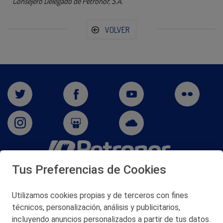
Consejero Delegado de Petronor, S.A.
VOLVER
Tus Preferencias de Cookies
San Martín 5-Edificio Muñatones,
48550 Muskiz (Bizkaia)
Telf. 946 357 000
Utilizamos cookies propias y de terceros con fines
© 2026 Petronor S.A.
técnicos, personalización, análisis y publicitarios,
incluyendo anuncios personalizados a partir de tus datos.