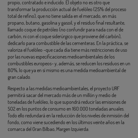
propio, contratado e inducido. El objeto no es otro que
transformar la producción actual de fuelóleo (25% del proceso
total de refino), que no tiene salida en el mercado, en más
propano, butano, gasolina y gasoil, y el residuo final resultante,
llamado coque de petróleo (no confundir para nada con el de
carbón, ni con el coque siderúrgico que proviene del carbón),
dedicarlo para combustible de las cementeras. En la práctica, se
valoriza el fuelóleo –que cada día tiene más restricciones de uso
por las nuevas especificaciones medioambientales de los
combustibles europeos– y, además, se reducen los residuos en un
80%, lo que ya en sí mismo es una medida medioambiental de
gran calado.
Respecto a las medidas medioambientales, el proyecto URF
permitirá sacar del mercado más de un millón y medio de
toneladas de fuelóleo, lo que supondrá reducir las emisiones de
SO2 en los puntos de consumo en 160.000 toneladas anuales.
Todo ello redundará en la reducción de los niveles de inmisión del
fondo, como viene sucediendo en los últimos veinte años en la
comarca del Gran Bilbao, Margen Izquierda.