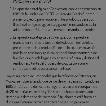
(1972) y Refinería 2 (1979).
La apuesta estratégica de Conversión, con la construcción en
1985 de la unidad de FCC (Fluid Catalytic Cracker), como
primer proyecto para reconvertir los productos pesados
(fuelóleo) en ligeros (gasolina y gasoil), e iniciándose así la
adaptación de Petronor a la menor demanda de fuelóleo.
La apuesta estratégica de Coker que, con la puesta en
marcha en 2010 de la Unidad de Reducción de Fuelóleo,
pretende reducir la producción de fuelóleo, aumentar aún
más la de gasolina y gasóleo, evitar el almacenamiento de
fuelóleo que puede llegar a colapsar la refinería y destinar el
residuo resultante del proceso de coquización como
combustible sólido para las cementeras.
Hoy es un hecho incuestionable que la refinería de Petronor, en
Muskiz, se hubiera tenido que cerrar de no haberse construido en
1985 el FCC, como de hecho se llegaron a cerrar en Europa más
de 20 refinerías entre 1975 y 1995, por no haberse adecuado a
tiempo a la demanda del mercado. E igualmente está fuera de
duda que Petronor terminaría cerrándose si no pusiera en