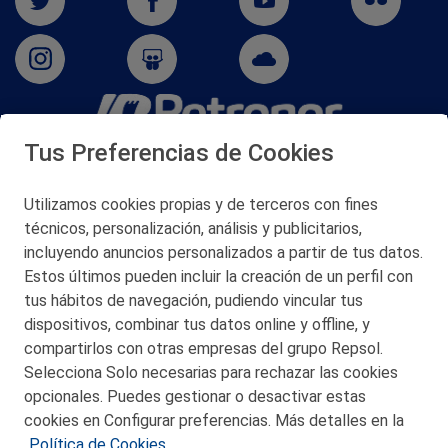
Tus Preferencias de Cookies
San Martín 5-Edificio Muñatones,
48550 Muskiz (Bizkaia)
Telf. 946 357 000
Utilizamos cookies propias y de terceros con fines
© 2026 Petronor S.A.
técnicos, personalización, análisis y publicitarios,
incluyendo anuncios personalizados a partir de tus datos.
Estos últimos pueden incluir la creación de un perfil con
tus hábitos de navegación, pudiendo vincular tus
dispositivos, combinar tus datos online y offline, y
CONTACTO
compartirlos con otras empresas del grupo Repsol.
Selecciona Solo necesarias para rechazar las cookies
MAPA WEB
opcionales. Puedes gestionar o desactivar estas
POLITICA DE PRIVACIDAD
cookies en Configurar preferencias. Más detalles en la
Política de Cookies.