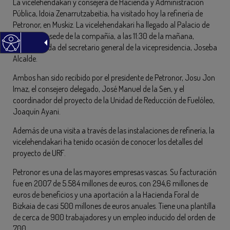
La vicelehendakari y consejera de Hacienda y Administración
Pública, Idoia Zenarrutzabeitia, ha visitado hoy la refinería de
Petronor, en Muskiz. La vicelehendakari ha llegado al Palacio de
los Salazar, sede de la compañía, a las 11:30 de la mañana,
acompañada del secretario general de la vicepresidencia, Joseba
Alcalde.
Ambos han sido recibido por el presidente de Petronor, Josu Jon
Imaz, el consejero delegado, José Manuel de la Sen, y el
coordinador del proyecto de la Unidad de Reducción de Fuelóleo,
Joaquín Ayani.
Además de una visita a través de las instalaciones de refinería, la
vicelehendakari ha tenido ocasión de conocer los detalles del
proyecto de URF.
Petronor es una de las mayores empresas vascas. Su facturación
fue en 2007 de 5.584 millones de euros, con 294,6 millones de
euros de beneficios y una aportación a la Hacienda Foral de
Bizkaia de casi 500 millones de euros anuales. Tiene una plantilla
de cerca de 900 trabajadores y un empleo inducido del orden de
700.