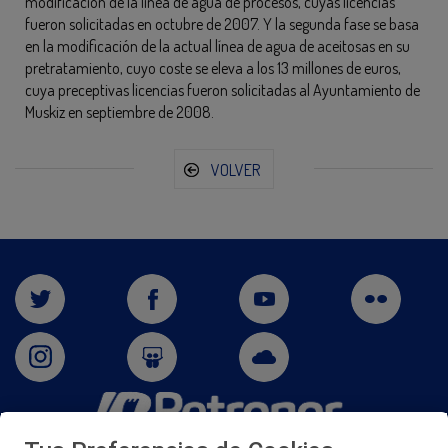
modificación de la línea de agua de procesos, cuyas licencias
fueron solicitadas en octubre de 2007. Y la segunda fase se basa
en la modificación de la actual línea de agua de aceitosas en su
pretratamiento, cuyo coste se eleva a los 13 millones de euros,
cuya preceptivas licencias fueron solicitadas al Ayuntamiento de
Muskiz en septiembre de 2008.
VOLVER