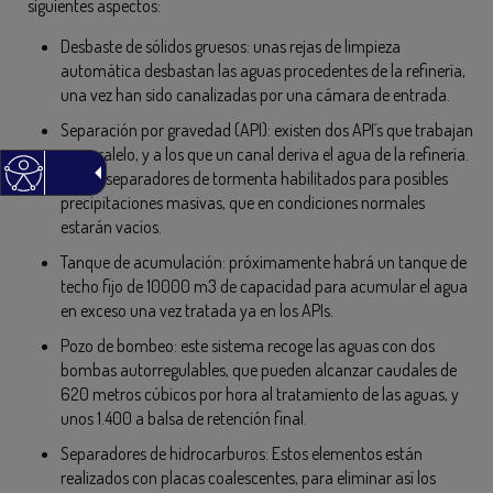
siguientes aspectos:
Desbaste de sólidos gruesos: unas rejas de limpieza
automática desbastan las aguas procedentes de la refinería,
una vez han sido canalizadas por una cámara de entrada.
Separación por gravedad (API): existen dos API´s que trabajan
en paralelo, y a los que un canal deriva el agua de la refinería.
Habrá separadores de tormenta habilitados para posibles
precipitaciones masivas, que en condiciones normales
estarán vacíos.
Tanque de acumulación: próximamente habrá un tanque de
techo fijo de 10000 m3 de capacidad para acumular el agua
en exceso una vez tratada ya en los APIs.
Pozo de bombeo: este sistema recoge las aguas con dos
bombas autorregulables, que pueden alcanzar caudales de
620 metros cúbicos por hora al tratamiento de las aguas, y
unos 1.400 a balsa de retención final.
Separadores de hidrocarburos: Estos elementos están
realizados con placas coalescentes, para eliminar así los