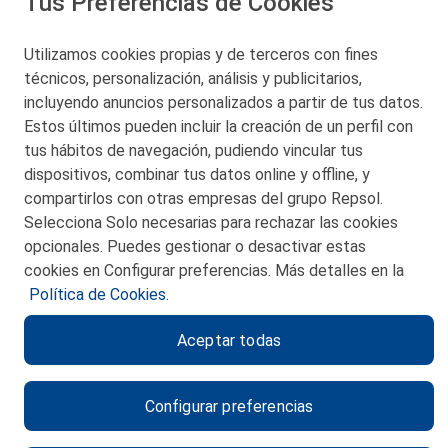
Tus Preferencias de Cookies
San Martín 5-Edificio Muñatones,
48550 Muskiz (Bizkaia)
Telf. 946 357 000
Utilizamos cookies propias y de terceros con fines
© 2026 Petronor S.A.
técnicos, personalización, análisis y publicitarios,
incluyendo anuncios personalizados a partir de tus datos.
Estos últimos pueden incluir la creación de un perfil con
tus hábitos de navegación, pudiendo vincular tus
dispositivos, combinar tus datos online y offline, y
CONTACTO
compartirlos con otras empresas del grupo Repsol.
Selecciona Solo necesarias para rechazar las cookies
MAPA WEB
opcionales. Puedes gestionar o desactivar estas
POLITICA DE PRIVACIDAD
cookies en Configurar preferencias. Más detalles en la
Política de Cookies.
AVISO LEGAL
Aceptar todas
POLITICA DE COOKIES
CANAL DE ÉTICA
Configurar preferencias