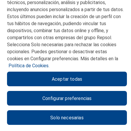
técnicos, personalización, análisis y publicitarios,
incluyendo anuncios personalizados a partir de tus datos.
Estos últimos pueden incluir la creación de un perfil con
tus hábitos de navegación, pudiendo vincular tus
dispositivos, combinar tus datos online y offline, y
CONTACTO
compartirlos con otras empresas del grupo Repsol.
Selecciona Solo necesarias para rechazar las cookies
MAPA WEB
opcionales. Puedes gestionar o desactivar estas
POLITICA DE PRIVACIDAD
cookies en Configurar preferencias. Más detalles en la
Política de Cookies.
AVISO LEGAL
Aceptar todas
POLITICA DE COOKIES
CANAL DE ÉTICA
Configurar preferencias
Solo necesarias