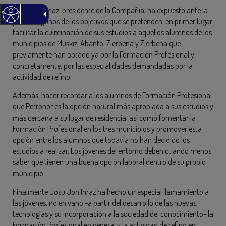
Josu Jon Imaz, presidente de la Compañía, ha expuesto ante la
prensa algunos de los objetivos que se pretenden: en primer lugar
facilitar la culminación de sus estudios a aquellos alumnos de los
municipios de Muskiz, Abanto-Zierbena y Zierbena que
previamente han optado ya por la Formación Profesional y,
concretamente, por las especialidades demandadas por la
actividad de refino.
Además, hacer recordar a los alumnos de Formación Profesional
que Petronor es la opción natural más apropiada a sus estudios y
más cercana a su lugar de residencia, así como fomentar la
Formación Profesional en los tres municipios y promover esta
opción entre los alumnos que todavía no han decidido los
estudios a realizar. Los jóvenes del entorno deben cuando menos
saber que tienen una buena opción laboral dentro de su propio
municipio.
Finalmente Josu Jon Imaz ha hecho un especial llamamiento a
las jóvenes, no en vano -a partir del desarrollo de las nuevas
tecnologías y su incorporación a la sociedad del conocimiento- la
Formación Profesional en general y la actividad de refino en