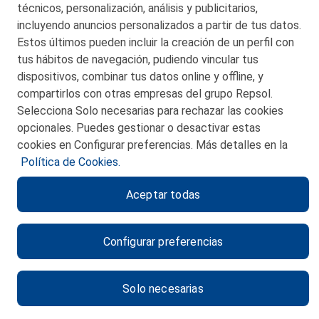
técnicos, personalización, análisis y publicitarios,
incluyendo anuncios personalizados a partir de tus datos.
Estos últimos pueden incluir la creación de un perfil con
tus hábitos de navegación, pudiendo vincular tus
dispositivos, combinar tus datos online y offline, y
CONTACTO
compartirlos con otras empresas del grupo Repsol.
Selecciona Solo necesarias para rechazar las cookies
MAPA WEB
opcionales. Puedes gestionar o desactivar estas
POLITICA DE PRIVACIDAD
cookies en Configurar preferencias. Más detalles en la
Política de Cookies.
AVISO LEGAL
Aceptar todas
POLITICA DE COOKIES
CANAL DE ÉTICA
Configurar preferencias
Solo necesarias