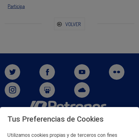
Participa
VOLVER
Tus Preferencias de Cookies
San Martín 5-Edificio Muñatones,
48550 Muskiz (Bizkaia)
Telf. 946 357 000
Utilizamos cookies propias y de terceros con fines
© 2026 Petronor S.A.