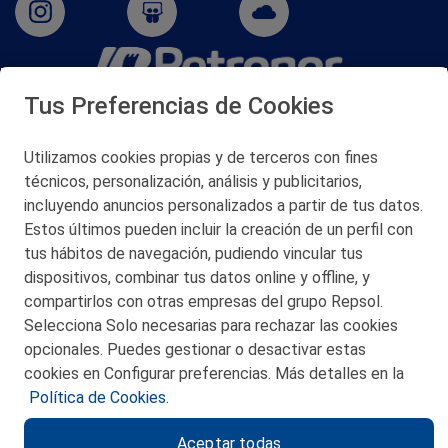
Tus Preferencias de Cookies
San Martín 5-Edificio Muñatones,
48550 Muskiz (Bizkaia)
Telf. 946 357 000
Utilizamos cookies propias y de terceros con fines
© 2026 Petronor S.A.
técnicos, personalización, análisis y publicitarios,
incluyendo anuncios personalizados a partir de tus datos.
Estos últimos pueden incluir la creación de un perfil con
tus hábitos de navegación, pudiendo vincular tus
dispositivos, combinar tus datos online y offline, y
CONTACTO
compartirlos con otras empresas del grupo Repsol.
Selecciona Solo necesarias para rechazar las cookies
MAPA WEB
opcionales. Puedes gestionar o desactivar estas
POLITICA DE PRIVACIDAD
cookies en Configurar preferencias. Más detalles en la
Política de Cookies.
AVISO LEGAL
Aceptar todas