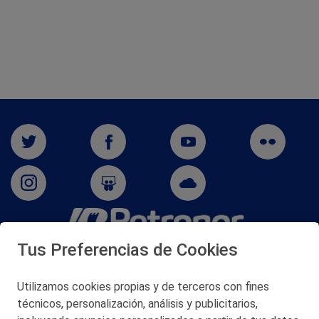
Tus Preferencias de Cookies
San Martín 5-Edificio Muñatones,
48550 Muskiz (Bizkaia)
Telf. 946 357 000
Utilizamos cookies propias y de terceros con fines
© 2026 Petronor S.A.
técnicos, personalización, análisis y publicitarios,