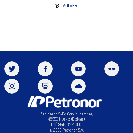
VOLVER
San Martín 5-Edificio Muñatones,
48550 Muskiz (Bizkaia)
Telf. 946 357 000
© 2026 Petronor S.A.