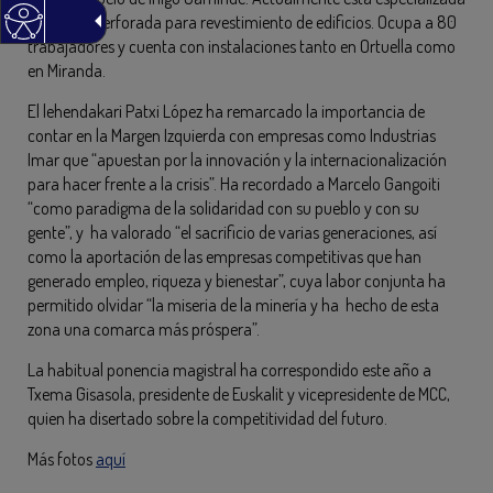
en chapa perforada para revestimiento de edificios. Ocupa a 80
trabajadores y cuenta con instalaciones tanto en Ortuella como
en Miranda.
El lehendakari Patxi López ha remarcado la importancia de
contar en la Margen Izquierda con empresas como Industrias
Imar que “apuestan por la innovación y la internacionalización
para hacer frente a la crisis”. Ha recordado a Marcelo Gangoiti
“como paradigma de la solidaridad con su pueblo y con su
gente”, y ha valorado “el sacrificio de varias generaciones, así
como la aportación de las empresas competitivas que han
generado empleo, riqueza y bienestar”, cuya labor conjunta ha
permitido olvidar “la miseria de la minería y ha hecho de esta
zona una comarca más próspera”.
La habitual ponencia magistral ha correspondido este año a
Txema Gisasola, presidente de Euskalit y vicepresidente de MCC,
quien ha disertado sobre la competitividad del futuro.
Más fotos
aquí