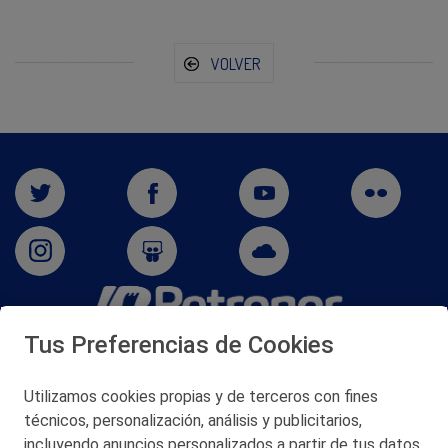
VOLVER
Tus Preferencias de Cookies
San Martín 5-Edificio Muñatones,
48550 Muskiz (Bizkaia)
Telf. 946 357 000
Utilizamos cookies propias y de terceros con fines
© 2026 Petronor S.A.
técnicos, personalización, análisis y publicitarios,
incluyendo anuncios personalizados a partir de tus datos.