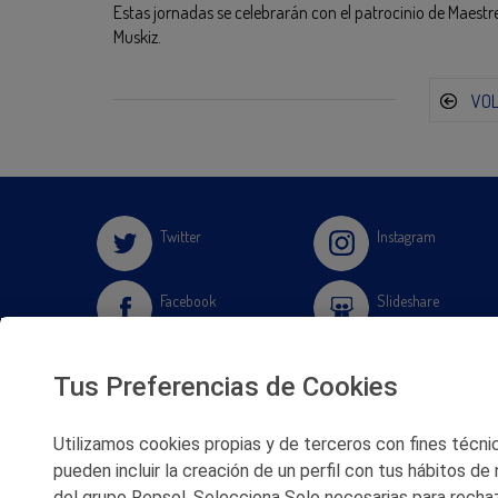
Estas jornadas se celebrarán con el patrocinio de Maest
Muskiz.
VO
Twitter
Instagram
Facebook
Slideshare
Youtube
Soundcloud
Tus Preferencias de Cookies
Flickr
Utilizamos cookies propias y de terceros con fines técnico
pueden incluir la creación de un perfil con tus hábitos de
del grupo Repsol. Selecciona Solo necesarias para rechaz