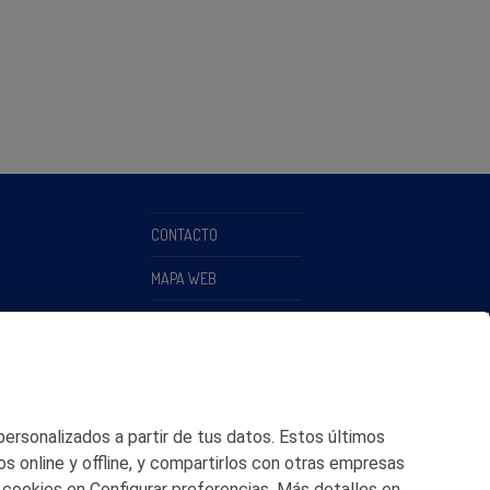
CONTACTO
MAPA WEB
POLITICA DE PRIVACIDAD
AVISO LEGAL
POLITICA DE COOKIES
 personalizados a partir de tus datos. Estos últimos
CANAL DE ÉTICA
os online y offline, y compartirlos con otras empresas
 cookies en Configurar preferencias. Más detalles en