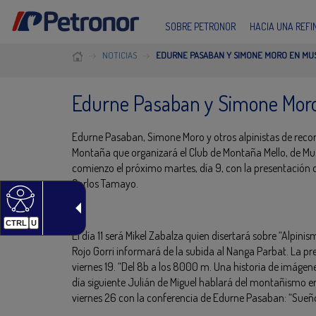
SOBRE PETRONOR
HACIA UNA REF
NOTICIAS
EDURNE PASABAN Y SIMONE MORO EN MUS
Edurne Pasaban y Simone Moro
Edurne Pasaban, Simone Moro y otros alpinistas de recon
Montaña que organizará el Club de Montaña Mello, de Musk
comienzo el próximo martes, día 9, con la presentación 
Carlos Tamayo.
CTRL
U
El día 11 será Mikel Zabalza quien disertará sobre “Alpinism
Rojo Gorri informará de la subida al Nanga Parbat. La pr
viernes 19. “Del 8b a los 8000 m. Una historia de imágenes
día siguiente Julián de Miguel hablará del montañismo e
viernes 26 con la conferencia de Edurne Pasaban: “Sueño