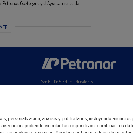
re, Petronor, Gaztegune y el Ayuntamiento de
LVER
San Martín 5-Edificio Muñatones,
48550 Muskiz (Bizkaia)
Telf. 946 357 000
© 2026 Petronor S.A.
s, personalización, análisis y publicitarios, incluyendo anuncios
 navegación, pudiendo vincular tus dispositivos, combinar tus dat
ar las cookies opcionales. Puedes gestionar o desactivar estas