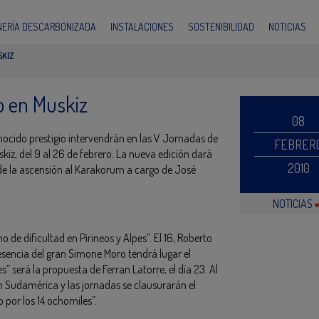
INERÍA DESCARBONIZADA
INSTALACIONES
SOSTENIBILIDAD
NOTICIAS
KIZ
 en Muskiz
08
ocido prestigio intervendrán en las V Jornadas de
FEBRER
iz, del 9 al 26 de febrero. La nueva edición dará
2010
de la ascensión al Karakorum a cargo de José
NOTICIAS
o de dificultad en Pirineos y Alpes”. El 16, Roberto
esencia del gran Simone Moro tendrá lugar el
” será la propuesta de Ferran Latorre, el día 23. Al
n Sudamérica y las jornadas se clausurarán el
 por los 14 ochomiles”.