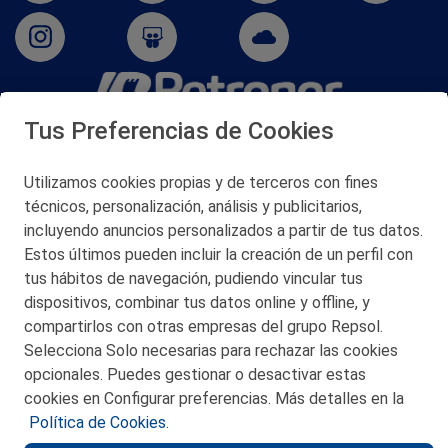
Tus Preferencias de Cookies
San Martín 5-Edificio Muñatones,
48550 Muskiz (Bizkaia)
Telf. 946 357 000
Utilizamos cookies propias y de terceros con fines
© 2026 Petronor S.A.
técnicos, personalización, análisis y publicitarios,
incluyendo anuncios personalizados a partir de tus datos.
Estos últimos pueden incluir la creación de un perfil con
tus hábitos de navegación, pudiendo vincular tus
dispositivos, combinar tus datos online y offline, y
CONTACTO
compartirlos con otras empresas del grupo Repsol.
Selecciona Solo necesarias para rechazar las cookies
MAPA WEB
opcionales. Puedes gestionar o desactivar estas
POLITICA DE PRIVACIDAD
cookies en Configurar preferencias. Más detalles en la
Política de Cookies.
AVISO LEGAL