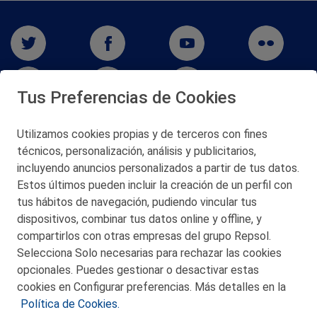
Tus Preferencias de Cookies
Utilizamos cookies propias y de terceros con fines
técnicos, personalización, análisis y publicitarios,
San Martín 5-Edificio Muñatones,
48550 Muskiz (Bizkaia)
incluyendo anuncios personalizados a partir de tus datos.
Telf. 946 357 000
Estos últimos pueden incluir la creación de un perfil con
© 2026 Petronor S.A.
tus hábitos de navegación, pudiendo vincular tus
dispositivos, combinar tus datos online y offline, y
compartirlos con otras empresas del grupo Repsol.
Selecciona Solo necesarias para rechazar las cookies
opcionales. Puedes gestionar o desactivar estas
CONTACTO
cookies en Configurar preferencias. Más detalles en la
Política de Cookies.
MAPA WEB