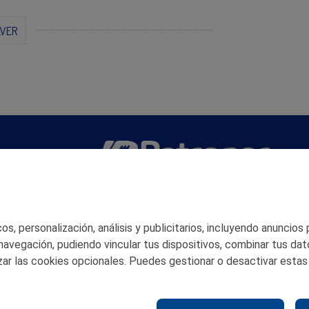
LVER
San Martín 5-Edificio Muñatones,
48550 Muskiz (Bizkaia)
Telf. 946 357 000
s, personalización, análisis y publicitarios, incluyendo anuncios
© 2026 Petronor S.A.
 navegación, pudiendo vincular tus dispositivos, combinar tus dat
ar las cookies opcionales. Puedes gestionar o desactivar estas