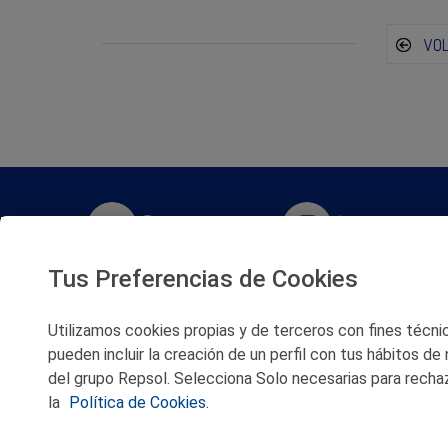
VO
Twitter
Instagram
Tus Preferencias de Cookies
Facebook
Slideshare
Utilizamos cookies propias y de terceros con fines técnico
Youtube
Soundcloud
pueden incluir la creación de un perfil con tus hábitos de
del grupo Repsol. Selecciona Solo necesarias para rechaz
Flickr
la
Política de Cookies.