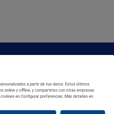
CONTACTO
MAPA WEB
POLITICA DE PRIVACIDAD
 personalizados a partir de tus datos. Estos últimos
AVISO LEGAL
os online y offline, y compartirlos con otras empresas
 cookies en Configurar preferencias. Más detalles en
POLITICA DE COOKIES
CANAL DE ÉTICA