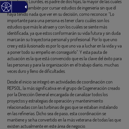
Casado con Lourdes, es padre de dos hijas, la mayor de las cuales
ha optado también por cursar estudios de ingeniería sin que él
haya tenido nada que ver en su decisión, como reconoce: “Lo
importante para una persona es tener claro cuáles son los
estudios que más le atraen y con los cuáles se siente más
identificada, ya que estos conformarán su vida futura y sin duda
marcarán su trayectoria personal y profesional. Por lo que uno
cree y está ilusionado es por lo que uno va a luchar en la vida y va
a poner todo su empeño en conseguirlo”. Y esta pauta de
actuación es la que está convencido que es la clave del éxito para
las personas y para la organización en el trabajo diario, muchas
veces duro y lleno de dificultades.
Desde el inicio se integró en actividades de coordinación con
REPSOL, la más significativa en el grupo de Cogeneración creado
por la Dirección General encargada de canalizar todos los
proyectos y estrategias de operación y mantenimiento
relacionadas con las turbinas de gas que se estaban instalando
en las refinerías. Dicho sea de paso, esta coordinación se
mantiene y se ha convertido en la más veterana de todas las que
existen actualmente en este área de negocio.