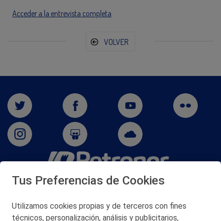
Acceder a la entrevista completa
VOLVER
Tus Preferencias de Cookies
San Martín 5-Edificio Muñatones,
48550 Muskiz (Bizkaia)
Telf. 946 357 000
Utilizamos cookies propias y de terceros con fines
© 2026 Petronor S.A.
técnicos, personalización, análisis y publicitarios,