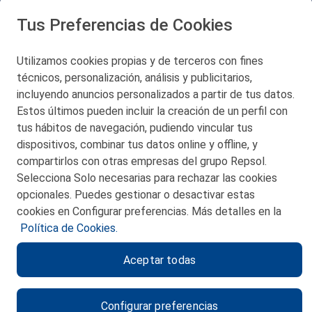
Tus Preferencias de Cookies
San Martín 5-Edificio Muñatones,
48550 Muskiz (Bizkaia)
Telf. 946 357 000
Utilizamos cookies propias y de terceros con fines
© 2026 Petronor S.A.
técnicos, personalización, análisis y publicitarios,
incluyendo anuncios personalizados a partir de tus datos.
Estos últimos pueden incluir la creación de un perfil con
tus hábitos de navegación, pudiendo vincular tus
dispositivos, combinar tus datos online y offline, y
CONTACTO
compartirlos con otras empresas del grupo Repsol.
Selecciona Solo necesarias para rechazar las cookies
MAPA WEB
opcionales. Puedes gestionar o desactivar estas
POLITICA DE PRIVACIDAD
cookies en Configurar preferencias. Más detalles en la
Política de Cookies.
AVISO LEGAL
Aceptar todas
POLITICA DE COOKIES
CANAL DE ÉTICA
Configurar preferencias