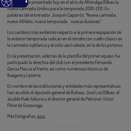
El Athletic ha presentado hoy en el atrio de Alhóndiga Bilbao la
nueva camiseta Umbro para la temporada 2010-2011. En
palabras del entrenador Joaquín Caparrós: “Nueva camiseta,
nuevo Athletic, nueva temporada… nuevas ilusiones”.
Los cambios más evidentes respecto a la primera equipación de
la anterior temporada radican en el remate con cuello clásico en
la camiseta rojiblanca y el color azul celeste, en la de los porteros.
En la presentación, además de la plantilla del primer equipo, ha
participado la directiva del club con el presidente Fernando
García Macua al frente, así como numerosos técnicos de
Ibaigane y Lezama.
En nombre de las instituciones y entidades más representativas
han acudido el diputado general de Bizkaia, José Luis Bilbao, el
alcalde Iñaki Azkuna y el director general de Petronor, Victor
Pérez de Guezuraga.
Más fotografías,
aquí.