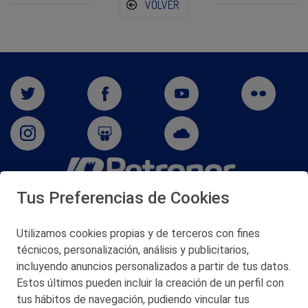
VOLVER
Tus Preferencias de Cookies
San Martín 5-Edificio Muñatones,
48550 Muskiz (Bizkaia)
Telf. 946 357 000
Utilizamos cookies propias y de terceros con fines
© 2026 Petronor S.A.
técnicos, personalización, análisis y publicitarios,
incluyendo anuncios personalizados a partir de tus datos.
Estos últimos pueden incluir la creación de un perfil con
tus hábitos de navegación, pudiendo vincular tus