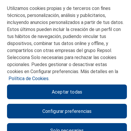
Telf. 946 357 000
Utilizamos cookies propias y de terceros con fines
© 2026 Petronor S.A.
técnicos, personalización, análisis y publicitarios,
incluyendo anuncios personalizados a partir de tus datos.
Estos últimos pueden incluir la creación de un perfil con
tus hábitos de navegación, pudiendo vincular tus
dispositivos, combinar tus datos online y offline, y
CONTACTO
compartirlos con otras empresas del grupo Repsol.
Selecciona Solo necesarias para rechazar las cookies
MAPA WEB
opcionales. Puedes gestionar o desactivar estas
POLITICA DE PRIVACIDAD
cookies en Configurar preferencias. Más detalles en la
Política de Cookies.
AVISO LEGAL
Aceptar todas
POLITICA DE COOKIES
CANAL DE ÉTICA
Configurar preferencias
Solo necesarias